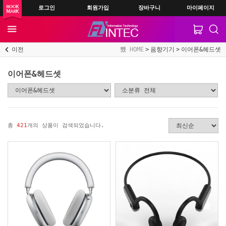
로그인
회원가입
장바구니
마이페이지
이전
HOME
음향기기
이어폰&헤드셋
이어폰&헤드셋
총
421
개의 상품이 검색되었습니다.