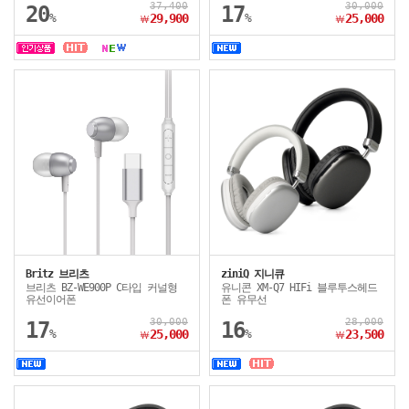
37,400
30,000
20
17
%
29,900
%
25,000
￦
￦
Britz 브리츠
ziniQ 지니큐
브리츠 BZ-WE900P C타입 커널형
유니콘 XM-Q7 HIFi 블루투스헤드
유선이어폰
폰 유무선
30,000
28,000
17
16
%
25,000
%
23,500
￦
￦