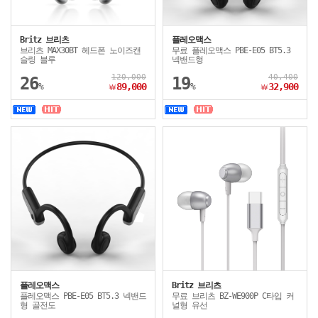
Britz 브리츠
플레오맥스
브리츠 MAX30BT 헤드폰 노이즈캔
무료 플레오맥스 PBE-E05 BT5.3
슬링 블루
넥밴드형
120,000
40,400
26
19
%
89,000
%
32,900
￦
￦
플레오맥스
Britz 브리츠
플레오맥스 PBE-E05 BT5.3 넥밴드
무료 브리츠 BZ-WE900P C타입 커
형 골전도
널형 유선