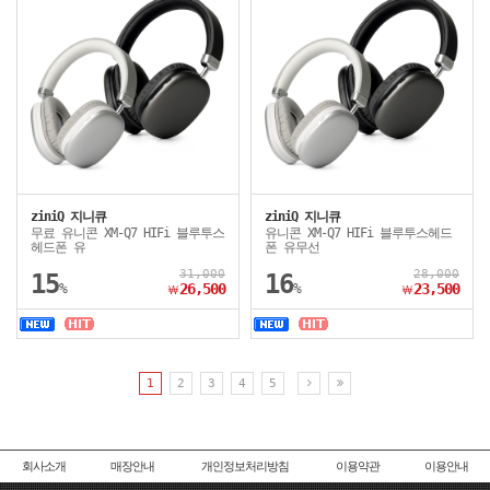
ziniQ 지니큐
ziniQ 지니큐
무료 유니콘 XM-Q7 HIFi 블루투스
유니콘 XM-Q7 HIFi 블루투스헤드
헤드폰 유
폰 유무선
31,000
28,000
15
16
%
26,500
%
23,500
￦
￦
1
2
3
4
5
회사소개
매장안내
개인정보처리방침
이용약관
이용안내