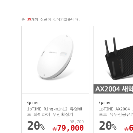
총
39
개의 상품이 검색되었습니다.
ipTIME
ipTIME
ipTIME Ring-mini2 듀얼밴
ipTIME AX200
드 와이파이 무선확장기
포트 유무선공유
20
98,700
20
%
%
79,000
￦
￦