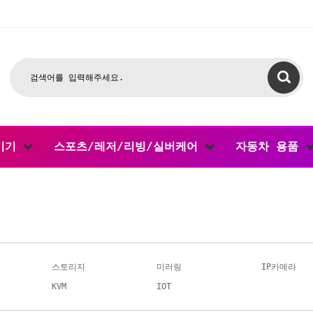
기기
스포츠/레저/리빙/실버케어
자동차 용품
스토리지
미러링
IP카메라
KVM
IOT