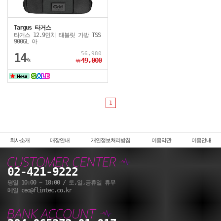
Targus 타거스
타거스 12.9인치 태블릿 가방 TSS
900GL 아
56,980
14
%
49,000
￦
1
회사소개
매장안내
개인정보처리방침
이용약관
이용안내
02-421-9222
평일 10:00 ~ 18:00 / 토,일,공휴일 휴무
메일 ceo@flintec.co.kr